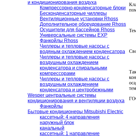
и кондиционирования воздуха
Кл
Компрессорно-конденсаторные блоки
по
Бесконденсаторные чиллеры
Вентиляционные установки Rhoss
Дополнительное оборудование Rhoss
Осушители для бассейнов Rhoss
Тем
Универсальные системы EXP
Фанкойлы Rhoss
Чиллеры и тепловые насосы с
Св
водяным охлаждением конденсатора
Чиллеры и тепловые насосы с
воздушным охлаждением
конденсатора и спиральными
Та
компрессорами
ко
Чиллеры и тепловые насосы с
ос
воздушным охлаждением
тем
конденсатора и центробежными
Wesper центральные системы
ГО
кондиционирования и вентиляции воздуха
Фанкойлы
Бытовые кондиционеры Mitsubishi Electric
кассетный: 4 направления
наружный блок
канальный
кассетный: 1 направление