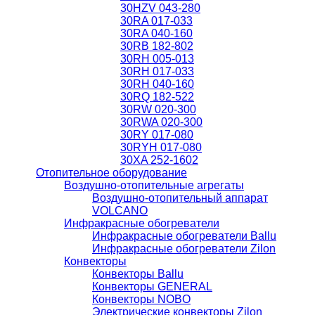
30HZV 043-280
30RA 017-033
30RA 040-160
30RB 182-802
30RH 005-013
30RH 017-033
30RH 040-160
30RQ 182-522
30RW 020-300
30RWA 020-300
30RY 017-080
30RYH 017-080
30XA 252-1602
Отопительное оборудование
Воздушно-отопительные агрегаты
Воздушно-отопительный аппарат
VOLCANO
Инфракрасные обогреватели
Инфракрасные обогреватели Ballu
Инфракрасные обогреватели Zilon
Конвекторы
Конвекторы Ballu
Конвекторы GENERAL
Конвекторы NOBO
Электрические конвекторы Zilon