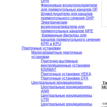
DРR
Фреоновые воздухоохладители
для прямоугольных каналов OF
Шумоглушители для каналов
прямоугольного сечения GHР
Электрические
воздухонагреватели для
прямоугольных каналов NPE
-
Карманные фильтры для
каналов прямоугольного сечения
KPR и KPU
Приточные установки
Малогабаритные приточные
установки
Приточно-вытяжные
вентиляционные установки
КЛИМАТ
Приточные установки VEKA
Приточные установки ОТА
Центральные кондиционеры
Ти
Центральные кондиционеры
М
ANR
Центральные кондиционеры
UTR
-э
Центральные кондиционеры