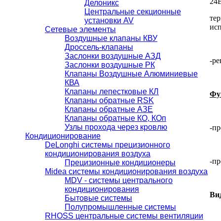
24В
Делоникс
Центральные секционные
те
установки AV
ис
Сетевые элементы
Воздушные клапаны КВУ
Дроссель-клапаны
Заслонки воздушные АЗД
-р
Заслонки воздушные РК
Клапаны Воздушные Алюминиевые
КВА
Клапаны лепестковые КЛ
Фу
Клапаны обратные RSK
Клапаны обратные АЗЕ
Клапаны обратные КО, КОп
Узлы прохода через кровлю
-п
Кондиционирование
DeLonghi системы прецизионного
кондиционирования воздуха
-п
Прецизионные кондиционеры
Midea системы кондиционирования воздуха
MDV - системы центрального
кондиционирования
Ви
Бытовые системы
Полупромышленные системы
RHOSS центральные системы вентиляции