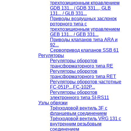
трехпозиционным кправлением
GDB 131... / GDB 331..., GLB
131... / GLB 331...
Приводы воздушных заслонок
роторного типа с
трехпозиционным управлением
GEB 131... / GEB 331...
Приводы клапанов типа ARA и
92...
Сервопривод клапанов SSB 61
Регуляторы
Регуляторы оборотов
трансформаторного типа RE
Регуляторы оборотов
трансформаторного типа RET
Регуляторы оборотов частотные
FC-051P...,FC-102P...
Регуляторы оборотов
электронного типа SI-RS11
Узлы обвязки
Трёхходовой вентиль 3F с
фланцевым соединением
Трёхходовой вентиль VRG 131 с
внутренним резьбовым
соединением