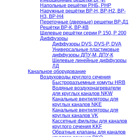
Напольные решётки РНБ, РНР
Наружные решётки ВР-Н, ВР-Н2, ВР-
Н3, ВР-Н4
Переточные (дверные) решетки ВР-Д1
Решётки ВР-К, ВР-КВ
Щелевые решётки серии Р 150, Р 200
Диффузоры
Диффузоры DVS, DVS-P, DVA
Универсальные пластиковые
диффузоры ДПУ-М, ДПУ-К
Щелевые линейные диффузоры
ЛД
Канальное оборудование
Воздуховоды круглого сечения
Быстроразъемные хомуты HRB
Водяные воздухонагреватели
для круглых каналов NKW
Канальные вентиляторы для
круглых каналов NKE
Канальные вентиляторы для
круглых каналов VK
Кассетные фильтры для каналов
круглого сечения KKF
Обратные клапаны для каналов