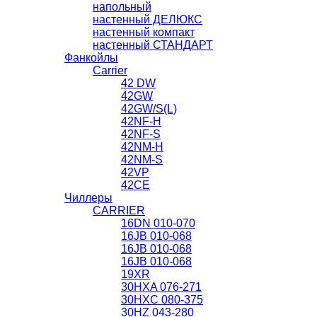
напольный
настенный ДЕЛЮКС
настенный компакт
настенный СТАНДАРТ
Фанкойлы
Carrier
42 DW
42GW
42GW/S(L)
42NF-H
42NF-S
42NM-H
42NМ-S
42VP
42СЕ
Чиллеры
CARRIER
16DN 010-070
16JB 010-068
16JB 010-068
16JB 010-068
19XR
30HXA 076-271
30HXС 080-375
30HZ 043-280