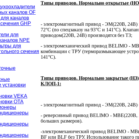
Типы приводов. Нормально открытые (НО
ухоохладители
ных каналов OF
для каналов
 сечения GHР
- электромагнитный привод - ЭМ(220В, 24В) 
72°С (по спецзаказу на 93°С и 141°С). Клапа
тели для
приводом(220В, 24В) производятся без ТЗ;
каналов NPE
ьтры для
- электромеханический привод BELIMO - МВ
гольного сечения
комбинации с ТРУ (терморазмыкающее устройс
141°С).
точные
Типы приводов. Нормально закрытые (НЗ),
жные
КЛОП-1:
 установки
ановки VEKA
новки ОТА
- электромагнитный привод - ЭМ(220В, 24В) 
ионеры
ондиционеры
- реверсивный привод BELIMO - МВЕ(220В, 
больших размеров).
ондиционеры
-электромеханический привод BELIMO - МВ(
ондиционеры
BF или BLF без ТРУ. Использование такого 