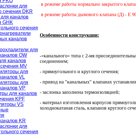
ия PKO
в режиме работы нормально закрытого клапан
аслонки для
го сечения DKR
в режиме работы дымового клапана (Д) - E 90
для каналов
ия GHK
ольного сечения
онагреватели
Особенности конструкции:
ных каналов
оохладители для
 каналов OW
-«канального» типа с 2-мя присоединительн
для каналов
соединением;
 сечения MV
иляторы для
- прямоугольного и круглого сечения;
каналов VL
- привод на "канальных" клапанах устанавли
иляторы для
каналов VP
- заслонка заполнена термоизоляцией;
тры для каналов
ечения KPF
- материал изготовления корпусов прямоугол
ляторы VS
холоднокатаная сталь, клапанов круглого сече
чные
ля
каналов KR
аслонки для
гольного сечения