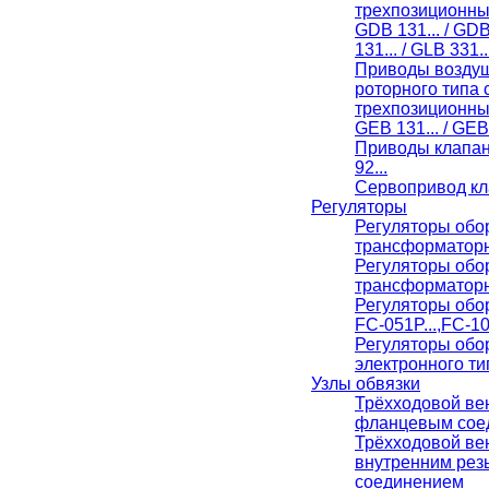
трехпозиционн
GDB 131... / GDB
131... / GLB 331..
Приводы воздуш
роторного типа 
трехпозиционн
GEB 131... / GEB 
Приводы клапан
92...
Сервопривод кл
Регуляторы
Регуляторы обо
трансформаторн
Регуляторы обо
трансформаторн
Регуляторы обо
FC-051P...,FC-10
Регуляторы обо
электронного ти
Узлы обвязки
Трёхходовой вен
фланцевым сое
Трёхходовой ве
внутренним ре
соединением