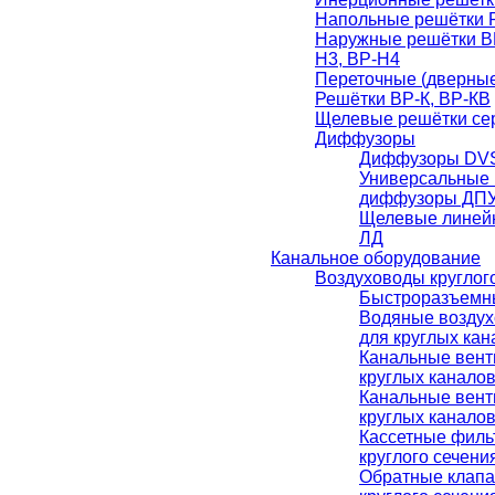
Напольные решётки 
Наружные решётки ВР
Н3, ВР-Н4
Переточные (дверные
Решётки ВР-К, ВР-КВ
Щелевые решётки сер
Диффузоры
Диффузоры DVS
Универсальные 
диффузоры ДПУ
Щелевые линей
ЛД
Канальное оборудование
Воздуховоды круглог
Быстроразъемн
Водяные воздух
для круглых ка
Канальные вент
круглых канало
Канальные вент
круглых канало
Кассетные филь
круглого сечени
Обратные клапа