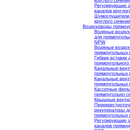
круглого сечен
Регулирующие з
каналов кругло
Шумоглушители 
круглого сечен
Воздуховоды прямоуг
Водяные воздух
для прямоуголь
NPW
Водяные воздух
прямоугольных
Гибкие вставки 
прямоугольного
Канальные вент
прямоугольных 
Канальные вент
прямоугольных 
Кассетные филь
прямоугольно с
Крышные венти
Перекрестното
рекуператоры д
прямоугольных 
Регулирующие з
каналов прямоу