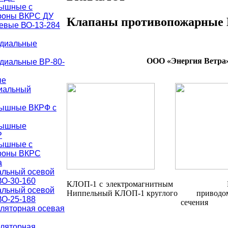
рышные с
роны ВКРС ДУ
Клапаны противопожарные
евые ВО-13-284
адиальные
ООО «Энергия Ветра»
диальные ВР-80-
ые
иальный
рышные ВКРФ с
рышные
Р
рышные с
ороны ВКРС
а
альный осевой
О-30-160
КЛОП-1 с электромагнитным 
альный осевой
Ниппельный КЛОП-1 
О-25-188
сечения
иляторная осевая
иляторная