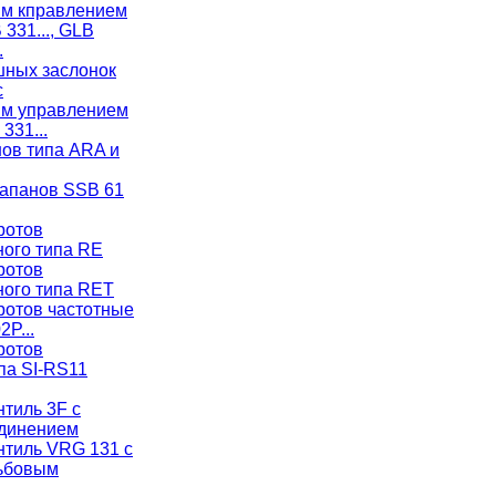
ым кправлением
 331..., GLB
.
ных заслонок
с
ым управлением
331...
ов типа ARA и
апанов SSB 61
ротов
ого типа RE
ротов
ого типа RET
ротов частотные
2P...
ротов
па SI-RS11
тиль 3F с
динением
нтиль VRG 131 с
зьбовым