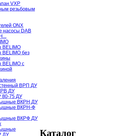
апан VXP
ужным резьбовым
телей ONX
е насосы DAB
H...
LIMO
ы BELIMO
ы BELIMO без
жины
ы BELIMO с
жиной
аления
стенный ВРП ДУ
КРВ ДУ
 80-75 ДУ
рышные ВКРН ДУ
рышные ВКРН-Ф
рышные ВКРФ ДУ
х
рышные
Каталог
Р ДУ