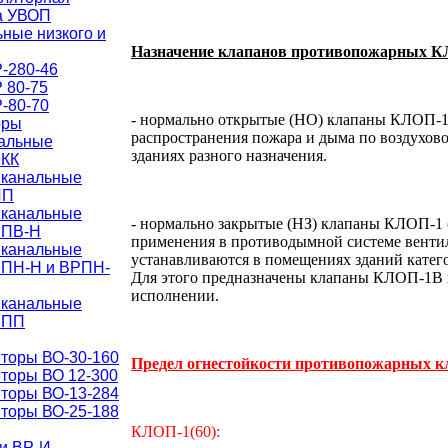
а УВОП
ные низкого и
Назначение клапанов противопожарных К
-280-46
 80-75
-80-70
- нормально открытые (НО) клапаны КЛОП-1
оры
распространения пожара и дыма по воздухово
нальные
зданиях разного назначения.
РКК
 канальные
ИП
 канальные
- нормально закрытые (НЗ) клапаны КЛОП-1 (
РПВ-Н
применения в противодымной системе вент
 канальные
устанавливаются в помещениях зданий катег
РПН-Н и ВРПН-
Для этого предназначены клапаны КЛОП-1
исполнении.
 канальные
РПП
торы ВО-30-160
Предел огнестойкости противопожарных 
торы ВО 12-300
торы ВО-13-284
торы ВО-25-188
КЛОП-1(60):
и ВР-И