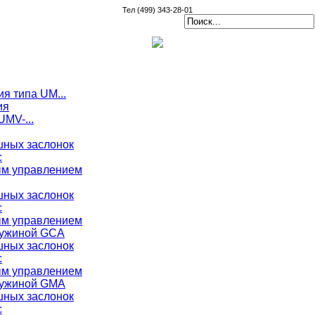
Тел (499) 343-28-01
я типа UM...
ия
MV-...
ных заслонок
с
ым управлением
ных заслонок
с
ым управлением
ружиной GCA
ных заслонок
с
ым управлением
ружиной GMA
ных заслонок
с