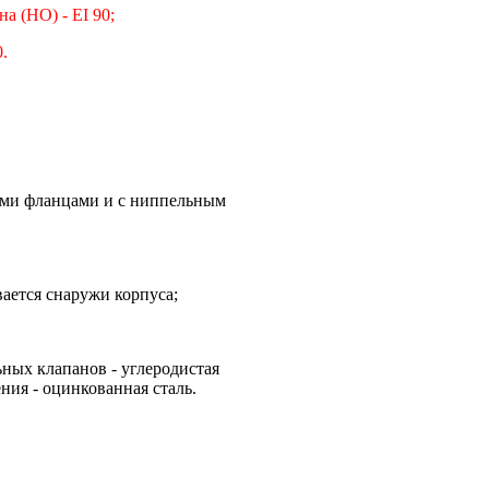
а (НО) - EI 90;
.
ыми фланцами и с ниппельным
вается снаружи корпуса;
ьных клапанов - углеродистая
ния - оцинкованная сталь.