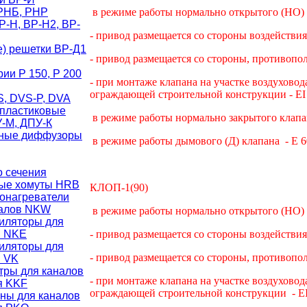
РНБ, РНР
в режиме работы нормально открытого (НО) 
-Н, ВР-Н2, ВР-
- привод размещается со стороны воздействия 
) решетки ВР-Д1
- привод размещается со стороны, противопо
ии Р 150, Р 200
- при монтаже клапана на участке воздуховод
ограждающей строительной конструкции - EI
, DVS-P, DVA
пластиковые
в режиме работы нормально закрытого клапана
-М, ДПУ-К
ные диффузоры
в режиме работы дымового (Д) клапана - E 6
о сечения
ые хомуты HRB
КЛОП-1(90)
онагреватели
налов NKW
в режиме работы нормально открытого (НО) 
иляторы для
в NKE
- привод размещается со стороны воздействия 
иляторы для
- привод размещается со стороны, противопо
в VK
тры для каналов
- при монтаже клапана на участке воздуховод
я KKF
ограждающей строительной конструкции - EI
ны для каналов