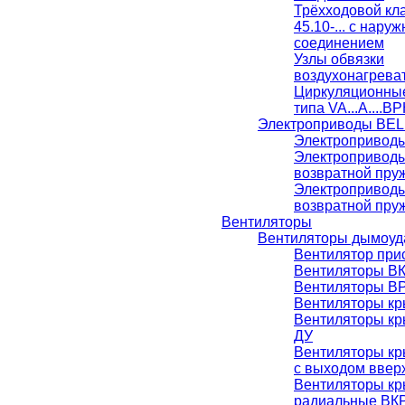
Трёхходовой кл
45.10-... с нар
соединением
Узлы обвязки
воздухонагрева
Циркуляционны
типа VA...A....BP
Электроприводы BE
Электропривод
Электропривод
возвратной пру
Электропривод
возвратной пру
Вентиляторы
Вентиляторы дымоуд
Вентилятор при
Вентиляторы В
Вентиляторы ВР
Вентиляторы к
Вентиляторы к
ДУ
Вентиляторы к
с выходом ввер
Вентиляторы к
радиальные ВК