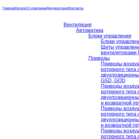
Главная
Каталог
О компании
Документация
Контакты
Вентиляция
Автоматика
Блоки управления
Блоки управлени
Щиты управлен
вентиляторами U
Приводы
Приводы воздуш
роторного типа 
двухпозиционн
GSD, GQD
Приводы воздуш
роторного типа 
двухпозиционн
и возвратной п
Приводы воздуш
роторного типа 
двухпозиционн
и возвратной п
Приводы воздуш
роторного типа 