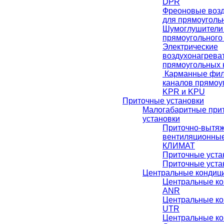
DРR
Фреоновые возд
для прямоуголь
Шумоглушители 
прямоугольного
Электрические
воздухонагрева
прямоугольных 
Карманные фил
каналов прямоу
KPR и KPU
Приточные установки
Малогабаритные при
установки
Приточно-вытя
вентиляционные
КЛИМАТ
Приточные уст
Приточные уста
Центральные кондиц
Центральные к
ANR
Центральные к
UTR
Центральные к