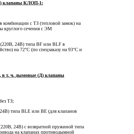
) клапаны КЛОП-1:
в комбинации с ТЗ (тепловой замок) на
ны круглого сечения с ЭМ
(220В, 24В) типа BF или BLF в
тво) на 72°С (по спецзаказу на 93°С и
 в т. ч. дымовые (Д) клапаны
без ТЗ;
24В) типа BLE или BE (для клапанов
220В, 24В) с возвратной пружиной типа
привода на клапанах противодымной