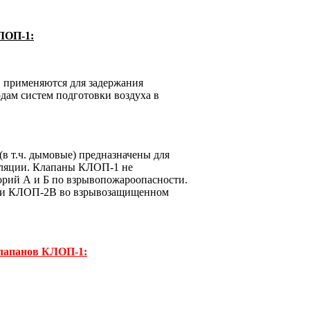
ЛОП-1:
 применяются для задержания
дам систем подготовки воздуха в
в т.ч. дымовые) предназначены для
иляции. Клапаны КЛОП-1 не
орий А и Б по взрывопожароопасности.
В и КЛОП-2В во взрывозащищенном
клапанов КЛОП-1: